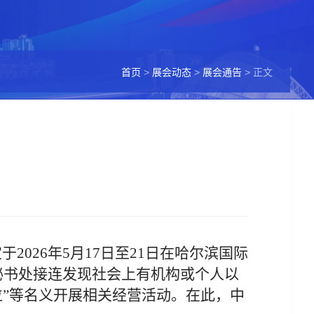
首页
>
展会动态
>
展会通告
> 正文
定于
2026
年
5
月
17
日至
21
日在哈尔滨国际
秘书处接连
发现社会上有机构或个人以
位”等名义开展相关经营活动。在此
，
中