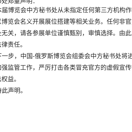
书处
郑重声明：
本届博览会中方秘书处
从未指定任何第三方机构作
以
博览会
名义开展
展位搭建
等相关业务。任何非官
处
无关，
请各参展单位谨慎甄别，审慎选择。
由此
法律责任。
下一步，
中国
-俄罗斯博览会组委会中方秘书处
将
加强
监管
工作
，严厉打击各类
冒充
官方
的
虚假宣传
法权益。
特此声明。