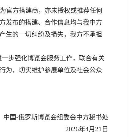
为官方
搭建商
，亦未授权
或推荐
任何
方发布的
搭建
、合作信息均与我
中方
产生的一切纠纷及损失，我方不承担
进一步
强化博览会
服务
工作，联合有关
行为，切实维护参展单位及社会公众
中国
-俄罗斯博览会组委会中方秘书处
2026
年
4
月
21
日