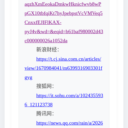
aqzhXmEeokaDmkwHknicfwvb8wP
pGX10tbfqiKt7hyJpebpstVcVMVeq5
CnxxfEJIFlKAX-
pyJ4v&wd=&eqid=b61baf980002d43
c000000026a1052da
新浪财经：
https://t.cj.sina.com.cn/articles/
view/1670984041/m6399316903301f
gyg
搜狐网：
https://it.sohu.com/a/102435593
6_121123738
腾讯网：
https://news.qq.com/rain/a/2026