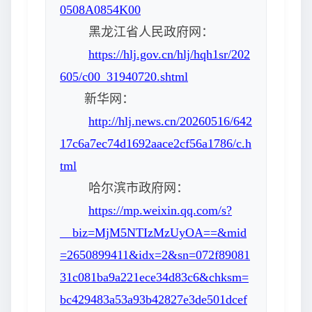
0508A0854K00
黑龙江省人民政府网：
https://hlj.gov.cn/hlj/hqh1sr/202
605/c00_31940720.shtml
新华网：
http://hlj.news.cn/20260516/642
17c6a7ec74d1692aace2cf56a1786/c.h
tml
哈尔滨市政府网：
https://mp.weixin.qq.com/s?
__biz=MjM5NTIzMzUyOA==&mid
=2650899411&idx=2&sn=072f89081
31c081ba9a221ece34d83c6&chksm=
bc429483a53a93b42827e3de501dcef