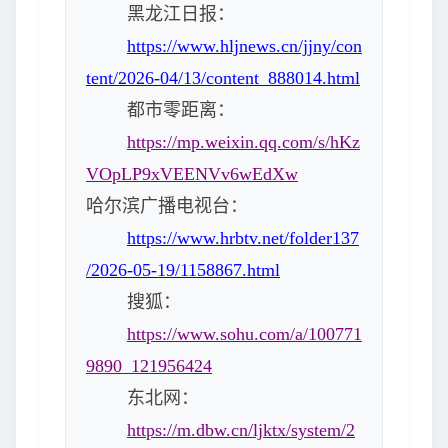
黑龙江日报：
https://www.hljnews.cn/jjny/con
tent/2026-04/13/content_888014.html
都市零距离：
https://mp.weixin.qq.com/s/hKz
VOpLP9xVEENVv6wEdXw
哈尔滨广播电视台：
https://www.hrbtv.net/folder137
/2026-05-19/1158867.html
搜狐：
https://www.sohu.com/a/100771
9890_121956424
东北网：
https://m.dbw.cn/ljktx/system/2