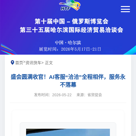
>
首页
资讯快车
> 正文
盛会圆满收官！AI客服“洽洽”全程相伴，服务永
不落幕
发布时间：2026-05-22
来源：省贸促会