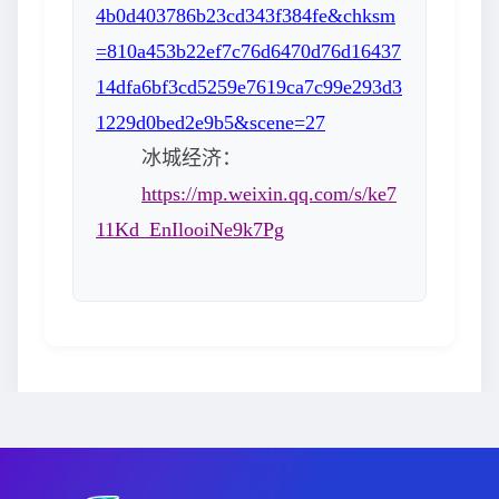
4b0d403786b23cd343f384fe&chksm
=810a453b22ef7c76d6470d76d16437
14dfa6bf3cd5259e7619ca7c99e293d3
1229d0bed2e9b5&scene=27
冰城经济：
https://mp.weixin.qq.com/s/ke7
11Kd_EnIlooiNe9k7Pg