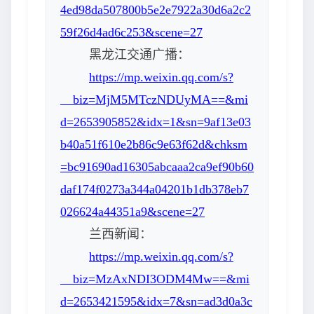
4ed98da507800b5e2e7922a30d6a2c2
59f26d4ad6c253&scene=27
黑龙江交通广播：
https://mp.weixin.qq.com/s?
__biz=MjM5MTczNDUyMA==&mi
d=2653905852&idx=1&sn=9af13e03
b40a51f610e2b86c9e63f62d&chksm
=bc91690ad16305abcaaa2ca9ef90b60
daf174f0273a344a04201b1db378eb7
026624a44351a9&scene=27
兰西新闻：
https://mp.weixin.qq.com/s?
__biz=MzAxNDI3ODM4Mw==&mi
d=2653421595&idx=7&sn=ad3d0a3c