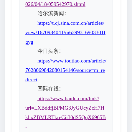
026/04/18/059542970.shtml
哈尔滨新闻：
https://t.cj.sina.com.cn/articles/
view/1670984041/m6399316903301f
gyg
今日头条：
https://www.toutiao.com/article/
7628069842080154146/source=m_re
direct
国际在线：
https://www.baidu.com/link?
url=LXBddfjBPMG3JyGUcyZcH7H
khxZBMLRTkreCii30dS5QqX6965B
-