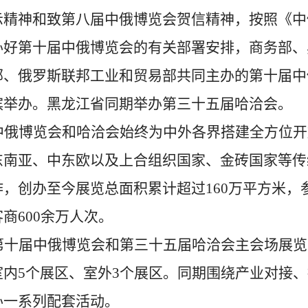
示精神和致第八届中俄博览会贺信精神，按照《中
办好第十届中俄博览会的有关部署安排，商务部、
部、俄罗斯联邦工业和贸易部共同主办的第十届中
滨举办。
黑龙江省
同期举办第三十五届哈洽会。
中俄博览会和哈洽会始终为中外各界搭建全方位开
东南亚、中东欧以及上合组织国家、金砖国家等传
作，
创办至今
展览总面积累计超过
160
万平方米，
客商
600
余万人次。
第十届中俄博览会和第三十五届哈洽会
主会场
展览
室内
5
个展区、室外
3
个展区。同期围绕产业对接、
办一系列配套活动。