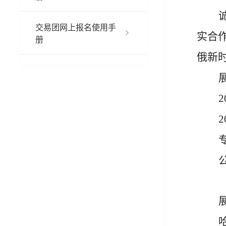
交易团网上报名使用手
实合
册
俄新
2
2