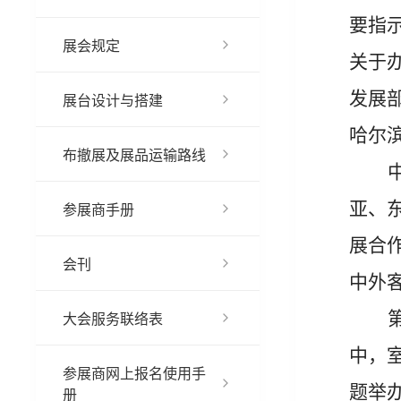
要指
展会规定
关于
发展
展台设计与搭建
哈尔
布撤展及展品运输路线
亚、
参展商手册
展合
会刊
中外
大会服务联络表
中，
参展商网上报名使用手
题举
册