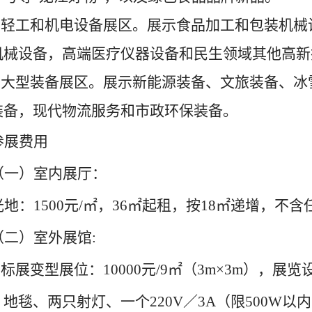
.
轻工和机电设备展区。展示食品加工和包装机械
机械设备，高端医疗仪器设备和民生领域其他高新
.
大型装备展区。展示新能源装备、文旅装备、冰
装备，现代物流服务和市政环保装备。
参展费用
（一）
室内展厅
：
光地：
150
0
元
/
㎡，
36
㎡起
租
，
按
18
㎡递增，不含
（二）
室外展馆
:
.
标展
变
型展位
：
10000
元
/9
㎡（
3m×3m
），展览
、
地毯、
两只射灯、一个
220V
／
3A
（限
500W
以内