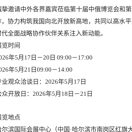
诚挚邀请中外各界嘉宾莅临第十届中俄博览会和第
作，协力构筑我国向北开放新高地，共同以高水平
时代全面战略协作伙伴关系注入新动能。
展览时间
02
6
年
5
月
1
7
日
－
20
日
09:00
－
17:00
02
6
年
5
月
21
日
09:00
－
14:00
专业观众洽谈日
：
202
6
年
5
月
1
7
日
公众开放日
：
202
6
年
5
月
1
8
日
－
21
日
展览地点
哈尔滨国际会展中心
（
中国
·哈尔滨市
南岗区红旗