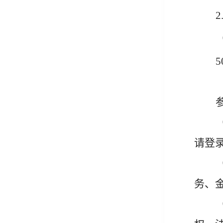
2
5
请登
务、