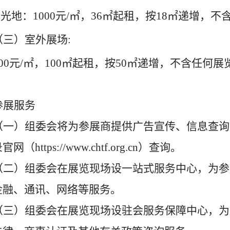
.
光地：
1000
元
/
㎡，
36
㎡起租
，按
18
㎡递增，不
（
三）
室外展场
:
00
元
/
㎡
，
100
㎡起租
，按
50
㎡
递增
，
不含任何展
参展
服务
（
一
）
组委会将为参展商提供广告宣传、信息查询
录官网
（
https://
www.chtf.org.cn
）
查询。
（
二
）
组委会
在展览现场设一站式服务中心，
为参
金融
、通讯、网络等服务。
（
三）
组委会
在展览现场设驻会服务保障中心，为