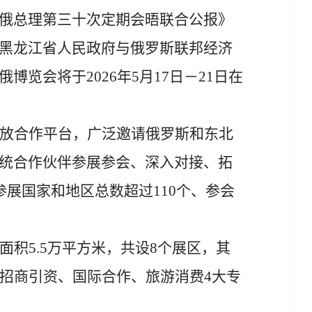
俄总理第三十次定期会晤联合公报》
黑龙江省人民政府与俄罗斯联邦经济
俄博览会将于
2026
年
5
月
17
日－
21
日在
放合作平台，广泛邀请俄罗斯和东北
统合作伙伴参展参会、深入对接、拓
参展国家和地区总数超过
110
个、参会
面积
5.5
万平方米，共设
8
个展区，其
招商引资、国际合作、旅游消费
4
大专