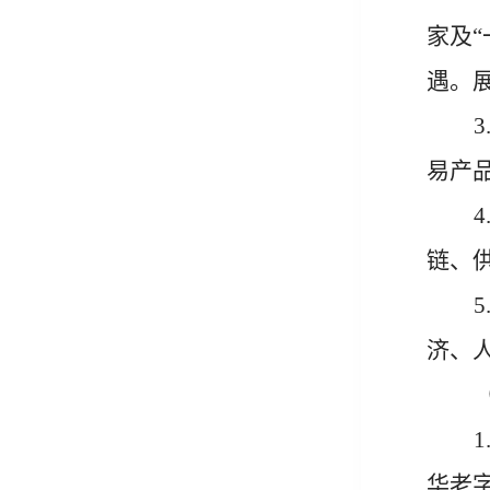
家及
“
遇。
3
易产
4
链、
5
济、
1
华老