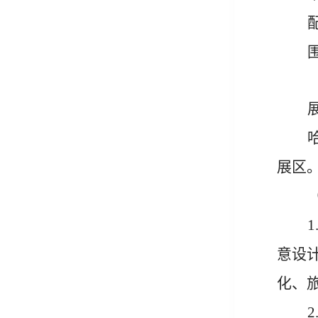
展区
1
意设
化、
2