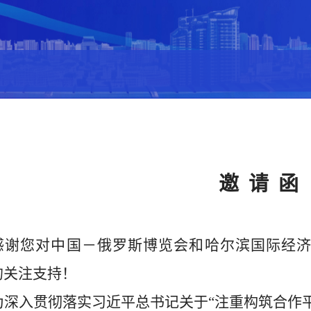
邀
请
函
感谢您对
中国－俄罗斯博览会和哈尔滨国际经
的关注支持！
为深入贯彻落实习近平总书记关于
“
注重构筑合作