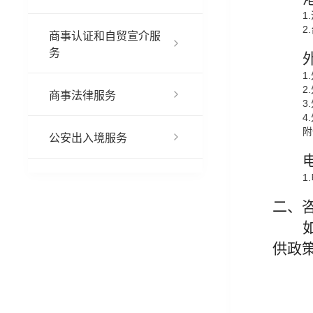
1
2
商事认证和自贸宣介服
务
1
2
商事法律服务
3
4
附
公安出入境服务
1
二
、
供政